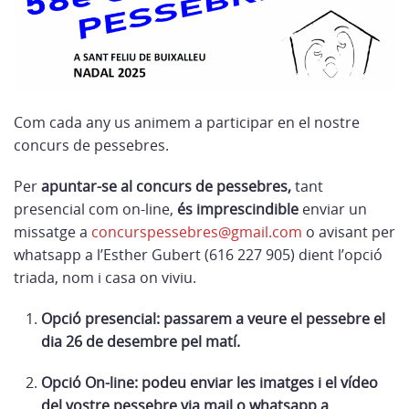
Com cada any us animem a participar en el nostre
concurs de pessebres.
Per
apuntar-se
al
concurs
de
pessebres,
tant
presencial com on-line,
és
imprescindible
enviar un
missatge a
concurspessebres@gmail.com
o avisant per
whatsapp a l’Esther Gubert (616 227 905) dient l’opció
triada, nom i casa on viviu.
Opció
presencial:
passarem
a
veure
el
pessebre
el
dia
26
de
desembre
pel
matí.
Opció
On-line:
podeu
enviar
les
imatges
i
el
vídeo
del
vostre
pessebre
via
mail
o
whatsapp
a