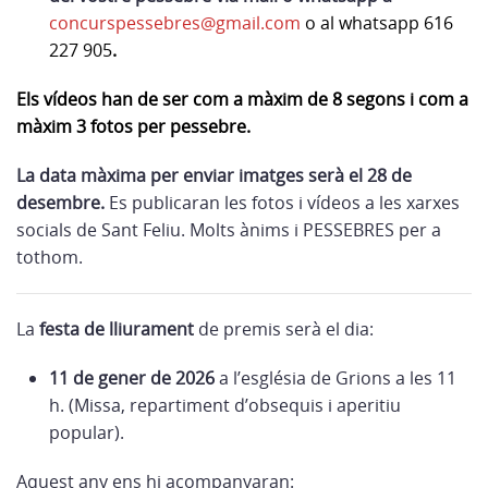
concurspessebres@gmail.com
o al whatsapp 616
227 905
.
Els
vídeos
han
de
ser
com
a
màxim
de
8
segons
i
com
a
màxim
3
fotos
per
pessebre.
La
data
màxima
per
enviar
imatges
serà
el
28
de
desembre.
Es publicaran les fotos i vídeos a les xarxes
socials de Sant Feliu. Molts ànims i PESSEBRES per a
tothom.
La
festa
de
lliurament
de premis serà el dia:
11
de
gener
de
2026
a l’església de Grions a les 11
h. (Missa, repartiment d’obsequis i aperitiu
popular).
Aquest any ens hi acompanyaran: