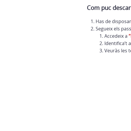
Com puc descarr
Has de disposa
Segueix els pas
Accedeix a
“
Identifica’
Veuràs les t