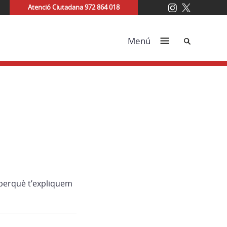
Atenció Ciutadana 972 864 018
Cerca
Menú
 perquè t’expliquem