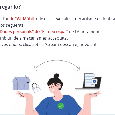
egar-lo?
r d’un
idCAT Mòbil
o de qualsevol altre mecanisme d’identitat
sos següents:
Dades personals” de “El meu espai”
de l’Ajuntament.
t amb un dels mecanismes acceptats.
eves dades, clica sobre “Crear i descarregar volant”.